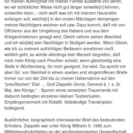
für meinen Aufen[t]halt mit meiner Familie auswärts von Berlin,
wo wir schicklicher Weise nicht gut länger verweile[n] können,
entwerfen kann, - nicht weiß was ich mit meinem Hausrathe
anfangen soll, welche[r] in den ersten Märztagen demjenigen
meines Nachfolgers weichen soll usw. Dazu kommt, daß mir von
Offizieren aus der Umgebung des Kaisers und aus dem
Kriegsministerium gesagt wird, Gleich nehme seinen Abschied
und ich wür[de] sein Nachfolger in Stuttgart werden. Wenn Gleich,
wie ich zu meinem aufrichtigen Bedauern annehmen muß,
wirklich geht, so würde allerdings kein Mensch begreifen, daß
mich mein König nach Preußen schickt, wenn gleichzeitig eine
Stelle in Württemberg, für mich geeignet, frei wird. Da spricht mir
aber Grl. von Steinheil in einem soeben erst eingetroffenen Briefe
immer nur von der Zeit bis zu meiner Uebernahme auf den
"preußischen" Etat. ... Graf Zeppelin Gnmjr. General à. l. s. Sr.
Maj. des Königs." - Spuren eines zersetzten Trauerrands mit
dadurch bedingten einzelnen kleinen Textverlusten,
Empfängervermerk mit Rotstift. Vollständige Transkription
beiliegend.
Ausführlicher, biographisch interessanter Brief des bedeutenden
Erfinders. Zeppelin war unter König Wilhelm II. 1885 zum
Militärbevollmächtigten an der württembergischen Gesandtschaft