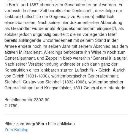
in Berlin und 1887 ebenda zum Gesandten ernannt worden. Er
verfasste in dieser Zeit bereits eine Denkschrift, derzufolge nur
lenkbare Luftschiffe (im Gegensatz zu Ballonen) militärisch
einsetzbar seien. Nach seiner hier dokumentierten Abberufung
als Gesandter wurde er als Brigadekommandant eingesetzt, als
solcher jedoch ungünstig beurteilt; die im vorliegenden Brief
bereits anklingende Unzufriedenheit mit seinem Stand in der
Armee endete noch im selben Jahr mit seinem Abschied aus dem
aktiven Militärdienst. Allerdings beförderte ihn Wilhelm noch zum
Generalleutnant, und Zeppelin blieb weiterhin "General à la suite".
Nach seiner Verabschiedung widmete er sich dann ganz der
Konstruktion eines lenkbaren starren Luftschiffs. - Gleich: Alarich
von Gleich (1831-1896), württembergischer Generalleutnant.
Steinheil: Gustav von Steinheil (1832-1908), württembergischer
Generalleutnant und Kriegsminister, 1891 General der Infanterie.
Bestellnummer 2302-90
€ 1750,-
Bilder zum Vergrößern bitte anklicken.
Zum Katalog