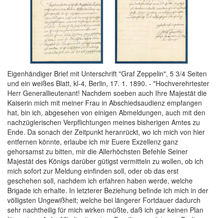
Eigenhändiger Brief mit Unterschrift "Graf Zeppelin", 5 3/4 Seiten
und ein weißes Blatt, kl-4, Berlin, 17. 1. 1890. - "Hochverehrtester
Herr Generallieutenant! Nachdem soeben auch Ihre Majestät die
Kaiserin mich mit meiner Frau in Abschiedsaudienz empfangen
hat, bin ich, abgesehen von einigen Abmeldungen, auch mit den
nachzüglerischen Verpflichtungen meines bisherigen Amtes zu
Ende. Da sonach der Zeitpunkt heranrückt, wo ich mich von hier
entfernen könnte, erlaube ich mir Euere Exzellenz ganz
gehorsamst zu bitten, mir die Allerhöchsten Befehle Seiner
Majestät des Königs darüber gütigst vermitteln zu wollen, ob ich
mich sofort zur Meldung einfinden soll, oder ob das erst
geschehen soll, nachdem ich erfahren haben werde, welche
Brigade ich erhalte. In letzterer Beziehung befinde ich mich in der
völligsten Ungewißheit; welche bei längerer Fortdauer dadurch
sehr nachtheilig für mich wirken müßte, daß ich gar keinen Plan