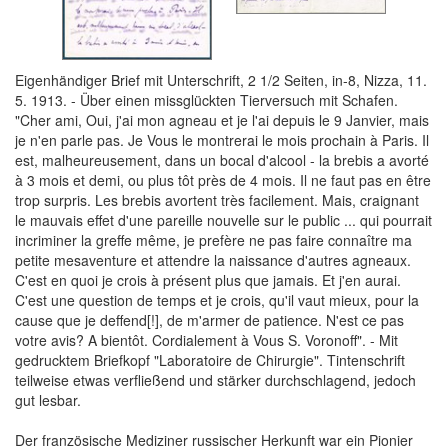
Eigenhändiger Brief mit Unterschrift, 2 1/2 Seiten, in-8, Nizza, 11.
5. 1913. - Über einen missglückten Tierversuch mit Schafen.
"Cher ami, Oui, j'ai mon agneau et je l'ai depuis le 9 Janvier, mais
je n'en parle pas. Je Vous le montrerai le mois prochain à Paris. Il
est, malheureusement, dans un bocal d'alcool - la brebis a avorté
à 3 mois et demi, ou plus tôt près de 4 mois. Il ne faut pas en être
trop surpris. Les brebis avortent très facilement. Mais, craignant
le mauvais effet d'une pareille nouvelle sur le public ... qui pourrait
incriminer la greffe même, je prefère ne pas faire connaître ma
petite mesaventure et attendre la naissance d'autres agneaux.
C'est en quoi je crois à présent plus que jamais. Et j'en aurai.
C'est une question de temps et je crois, qu'il vaut mieux, pour la
cause que je deffend[!], de m'armer de patience. N'est ce pas
votre avis? A bientôt. Cordialement à Vous S. Voronoff". - Mit
gedrucktem Briefkopf "Laboratoire de Chirurgie". Tintenschrift
teilweise etwas verfließend und stärker durchschlagend, jedoch
gut lesbar.
Der französische Mediziner russischer Herkunft war ein Pionier