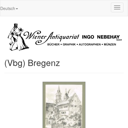
Toggl
Deutsch
naviga
(Vbg) Bregenz