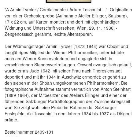
"A Armin Tyroler / Cordialmente / Arturo Toscanini ...". Originalfoto
von einer Orchesterprobe (Aufnahme Atelier Ellinger, Salzburg),
17 x 22 cm, auf Karton montiert und dort mit eigenhändiger
Widmung und Unterschrift versehen, Wien, 29. 11. 1936. -
Zeitgenössisch gerahmt, leichte Altersspuren.
Der Widmungsträger Armin Tyroler (1873-1944) war Oboist und
langjähriges Mitglied der Wiener Philharmoniker, unterrichtete
auch am Wiener Konservatorium und engagierte sich in
verschiedenen Standesvertretungen. Obwohl evangelisch getauft,
wurde er als Jude 1942 mit seiner Frau nach Theresienstadt
deportiert und mit ihr 1944 in Auschwitz ermordet; er gehört zu
den sieben in der Shoah umgekommenen Philharmonikern. Die
fotographische Aufnahme stammt vermutlich von Anton Steinhart
(1889-1964), der Mitbesitzer des Ateliers Ellinger und einer der
führenden Salzburger Porträtfotographen der Zwischenkriegszeit
war. Sie zeigt wohl eine Probe im Rahmen der Salzburger
Festspiele, die Toscanini in den Jahren 1934 bis 1937 als Dirigent
prägte.
Bestellnummer 2409-101