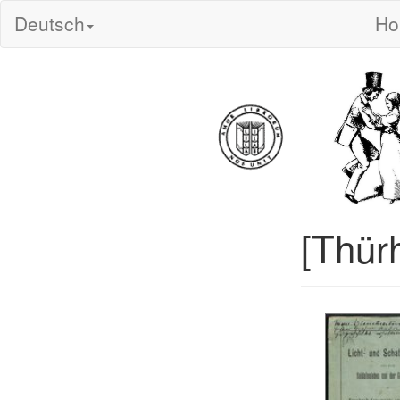
Deutsch
H
[Thür