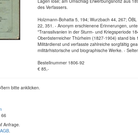
Lagen lose; am Umschlag Erwerbungsnotiz aus 18
des Verfassers.
Holzmann-Bohatta 5, 194; Wurzbach 44, 267; ÖBL 
22, 351. - Anonym erschienene Erinnerungen, unt
"Transsilvanien in der Sturm- und Kriegsperiode 18
Oberösterreicher Thürheim (1827-1904) stand bis 
Militärdienst und verfasste zahlreiche sorgfältig gea
militärhistorische und biographische Werke. - Selte
Bestellnummer 1806-92
€ 85,-
ßern bitte anklicken.
m
4 66
f Anfrage.
AGB
.