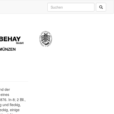
nd der
 eines
76. In-8; 2 Bll.,
g und fleckig,
leckig, einige