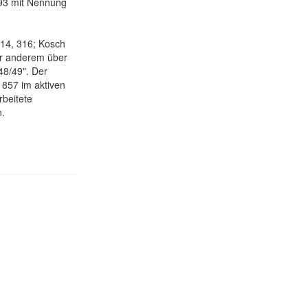
93 mit Nennung
14, 316; Kosch
er anderem über
48/49". Der
1857 im aktiven
rbeitete
n.