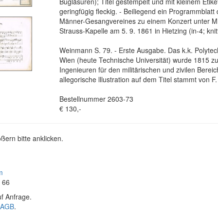
Bugläsuren); Titel gestempelt und mit kleinem Etiket
geringfügig fleckig. - Beiliegend ein Programmblatt
Männer-Gesangvereines zu einem Konzert unter Mi
Strauss-Kapelle am 5. 9. 1861 in Hietzing (in-4; knitt
Weinmann S. 79. - Erste Ausgabe. Das k.k. Polytechn
Wien (heute Technische Universität) wurde 1815 z
Ingenieuren für den militärischen und zivilen Berei
allegorische lllustration auf dem Titel stammt von F.
Bestellnummer 2603-73
€ 130,-
ßern bitte anklicken.
m
4 66
f Anfrage.
AGB
.