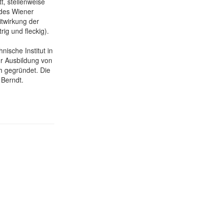
t, stellenweise
 des Wiener
twirkung der
rig und fleckig).
ische Institut in
ur Ausbildung von
ch gegründet. Die
 Berndt.