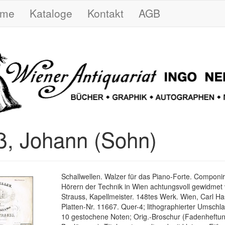
ome
Kataloge
Kontakt
AGB
ß, Johann (Sohn)
Schallwellen. Walzer für das Piano-Forte. Componi
Hörern der Technik in Wien achtungsvoll gewidmet
Strauss, Kapellmeister. 148tes Werk. Wien, Carl Has
Platten-Nr. 11667. Quer-4; lithographierter Umschlag
10 gestochene Noten; Orig.-Broschur (Fadenheftung