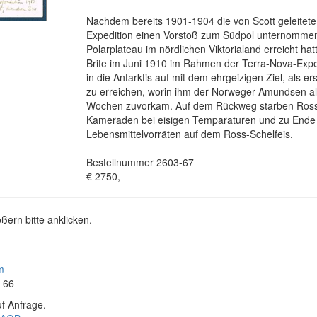
Nachdem bereits 1901-1904 die von Scott geleitete
Expedition einen Vorstoß zum Südpol unternomme
Polarplateau im nördlichen Viktorialand erreicht hat
Brite im Juni 1910 im Rahmen der Terra-Nova-Exp
in die Antarktis auf mit dem ehrgeizigen Ziel, als e
zu erreichen, worin ihm der Norweger Amundsen all
Wochen zuvorkam. Auf dem Rückweg starben Ross 
Kameraden bei eisigen Temparaturen und zu End
Lebensmittelvorräten auf dem Ross-Schelfeis.
Bestellnummer 2603-67
€ 2750,-
ßern bitte anklicken.
m
4 66
f Anfrage.