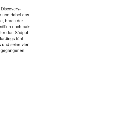
 Discovery-
n und dabei das
te, brach der
edition nochmals
rster den Südpol
erdings fünf
und seine vier
e gegangenen