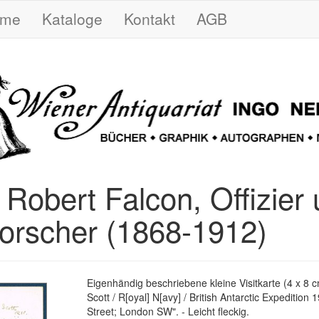
ome
Kataloge
Kontakt
AGB
 Robert Falcon, Offizier
forscher (1868-1912)
Eigenhändig beschriebene kleine Visitkarte (4 x 8 
Scott / R[oyal] N[avy] / British Antarctic Expedition 
Street; London SW". - Leicht fleckig.