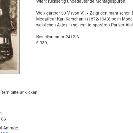
Wien; rückseitig unbedeutende Montagespuren.
Weixlgärtner 30 V (von V). - Zeigt den mährischen 
Medailleur Karl Korschann (1872-1943) beim Model
weiblichen Aktes in seinem temporären Pariser Ateli
Bestellnummer 2412-6
€ 330,-
ßern bitte anklicken.
m
4 66
f Anfrage.