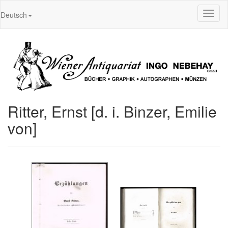
Toggl
Deutsch
naviga
Ritter, Ernst [d. i. Binzer, Emilie
von]