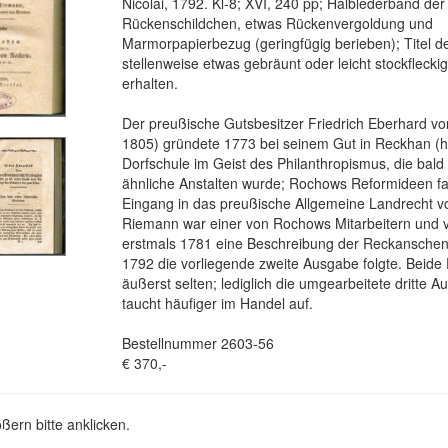
Nicolai, 1792. Kl-8; XVI, 240 pp; Halblederband der 
Rückenschildchen, etwas Rückenvergoldung und
Marmorpapierbezug (geringfügig berieben); Titel d
stellenweise etwas gebräunt oder leicht stockflecki
erhalten.
Der preußische Gutsbesitzer Friedrich Eberhard v
1805) gründete 1773 bei seinem Gut in Reckhan (h
Dorfschule im Geist des Philanthropismus, die bald 
ähnliche Anstalten wurde; Rochows Reformideen f
Eingang in das preußische Allgemeine Landrecht v
Riemann war einer von Rochows Mitarbeitern und ve
erstmals 1781 eine Beschreibung der Reckanschen
1792 die vorliegende zweite Ausgabe folgte. Beide
äußerst selten; lediglich die umgearbeitete dritte 
taucht häufiger im Handel auf.
Bestellnummer 2603-56
€ 370,-
ßern bitte anklicken.