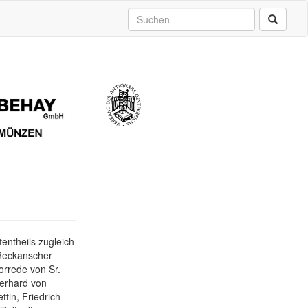
ntheils zugleich
 Reckanscher
orrede von Sr.
erhard von
tin, Friedrich