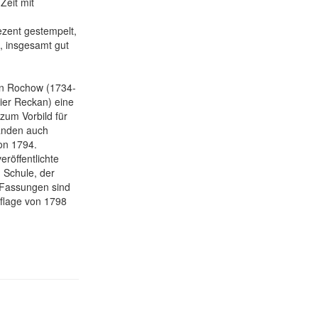
Zeit mit
ezent gestempelt,
g, insgesamt gut
on Rochow (1734-
ier Reckan) eine
zum Vorbild für
anden auch
on 1794.
röffentlichte
 Schule, der
 Fassungen sind
Auflage von 1798