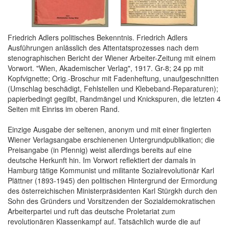
Friedrich Adlers politisches Bekenntnis. Friedrich Adlers
Ausführungen anlässlich des Attentatsprozesses nach dem
stenographischen Bericht der Wiener Arbeiter-Zeitung mit einem
Vorwort. "Wien, Akademischer Verlag", 1917. Gr-8; 24 pp mit
Kopfvignette; Orig.-Broschur mit Fadenheftung, unaufgeschnitten
(Umschlag beschädigt, Fehlstellen und Klebeband-Reparaturen);
papierbedingt gegilbt, Randmängel und Knickspuren, die letzten 4
Seiten mit Einriss im oberen Rand.
Einzige Ausgabe der seltenen, anonym und mit einer fingierten
Wiener Verlagsangabe erschienenen Untergrundpublikation; die
Preisangabe (in Pfennig) weist allerdings bereits auf eine
deutsche Herkunft hin. Im Vorwort reflektiert der damals in
Hamburg tätige Kommunist und militante Sozialrevolutionär Karl
Plättner (1893-1945) den politischen Hintergrund der Ermordung
des österreichischen Ministerpräsidenten Karl Stürgkh durch den
Sohn des Gründers und Vorsitzenden der Sozialdemokratischen
Arbeiterpartei und ruft das deutsche Proletariat zum
revolutionären Klassenkampf auf. Tatsächlich wurde die auf