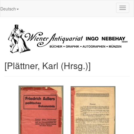
Toggl
Deutsch
naviga
[Plättner, Karl (Hrsg.)]