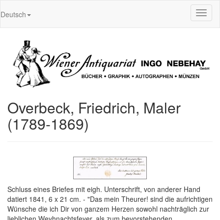
Toggl
Deutsch
naviga
Overbeck, Friedrich, Maler
(1789-1869)
Schluss eines Briefes mit eigh. Unterschrift, von anderer Hand
datiert 1841, 6 x 21 cm. - "Das mein Theurer! sind die aufrichtigen
Wünsche die ich Dir von ganzem Herzen sowohl nachträglich zur
lieblichen Weyhnachtsfeyer, als zum bevorstehenden