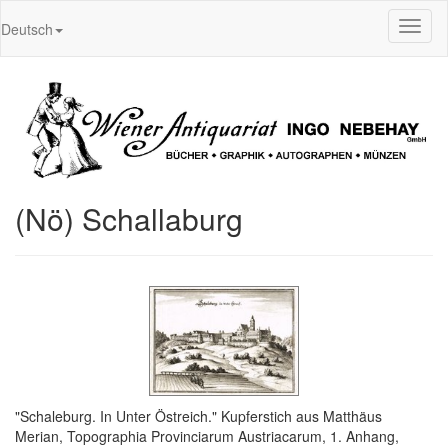
Toggl
Deutsch
naviga
(Nö) Schallaburg
"Schaleburg. In Unter Östreich." Kupferstich aus Matthäus
Merian, Topographia Provinciarum Austriacarum, 1. Anhang,