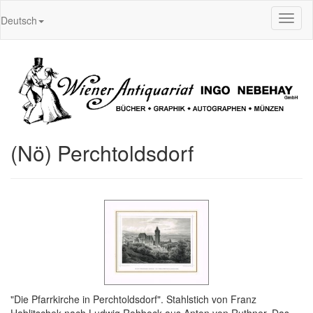
Toggl
Deutsch
naviga
(Nö) Perchtoldsdorf
"Die Pfarrkirche in Perchtoldsdorf". Stahlstich von Franz
Hablitschek nach Ludwig Rohbock aus Anton von Ruthner, Das