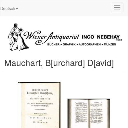
Toggl
Deutsch
naviga
Mauchart, B[urchard] D[avid]