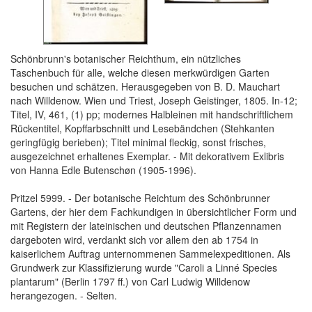
Schönbrunn's botanischer Reichthum, ein nützliches
Taschenbuch für alle, welche diesen merkwürdigen Garten
besuchen und schätzen. Herausgegeben von B. D. Mauchart
nach Willdenow. Wien und Triest, Joseph Geistinger, 1805. In-12;
Titel, IV, 461, (1) pp; modernes Halbleinen mit handschriftlichem
Rückentitel, Kopffarbschnitt und Lesebändchen (Stehkanten
geringfügig berieben); Titel minimal fleckig, sonst frisches,
ausgezeichnet erhaltenes Exemplar. - Mit dekorativem Exlibris
von Hanna Edle Butenschøn (1905-1996).
Pritzel 5999. - Der botanische Reichtum des Schönbrunner
Gartens, der hier dem Fachkundigen in übersichtlicher Form und
mit Registern der lateinischen und deutschen Pflanzennamen
dargeboten wird, verdankt sich vor allem den ab 1754 in
kaiserlichem Auftrag unternommenen Sammelexpeditionen. Als
Grundwerk zur Klassifizierung wurde "Caroli a Linné Species
plantarum" (Berlin 1797 ff.) von Carl Ludwig Willdenow
herangezogen. - Selten.