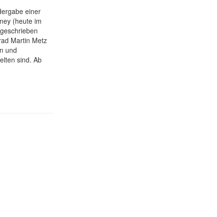
dergabe einer
ney (heute im
zugeschrieben
rad Martin Metz
on und
elten sind. Ab