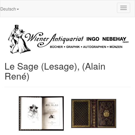
Toggl
Deutsch
naviga
Le Sage (Lesage), (Alain
René)