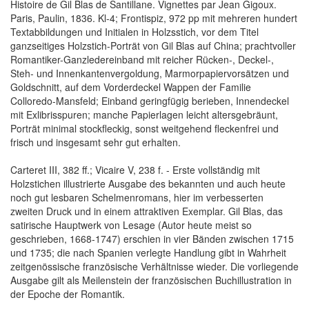
Histoire de Gil Blas de Santillane. Vignettes par Jean Gigoux.
Paris, Paulin, 1836. Kl-4; Frontispiz, 972 pp mit mehreren hundert
Textabbildungen und Initialen in Holzsstich, vor dem Titel
ganzseitiges Holzstich-Porträt von Gil Blas auf China; prachtvoller
Romantiker-Ganzledereinband mit reicher Rücken-, Deckel-,
Steh- und Innenkantenvergoldung, Marmorpapiervorsätzen und
Goldschnitt, auf dem Vorderdeckel Wappen der Familie
Colloredo-Mansfeld; Einband geringfügig berieben, Innendeckel
mit Exlibrisspuren; manche Papierlagen leicht altersgebräunt,
Porträt minimal stockfleckig, sonst weitgehend fleckenfrei und
frisch und insgesamt sehr gut erhalten.
Carteret III, 382 ff.; Vicaire V, 238 f. - Erste vollständig mit
Holzstichen illustrierte Ausgabe des bekannten und auch heute
noch gut lesbaren Schelmenromans, hier im verbesserten
zweiten Druck und in einem attraktiven Exemplar. Gil Blas, das
satirische Hauptwerk von Lesage (Autor heute meist so
geschrieben, 1668-1747) erschien in vier Bänden zwischen 1715
und 1735; die nach Spanien verlegte Handlung gibt in Wahrheit
zeitgenössische französische Verhältnisse wieder. Die vorliegende
Ausgabe gilt als Meilenstein der französischen Buchillustration in
der Epoche der Romantik.