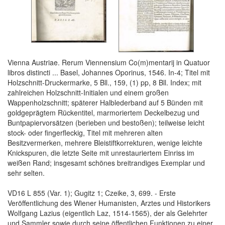
Vienna Austriae. Rerum Viennensium Co(m)mentarij in Quatuor
libros distincti ... Basel, Johannes Oporinus, 1546. In-4; Titel mit
Holzschnitt-Druckermarke, 5 Bll., 159, (1) pp, 8 Bll. Index; mit
zahlreichen Holzschnitt-Initialen und einem großen
Wappenholzschnitt; späterer Halblederband auf 5 Bünden mit
goldgeprägtem Rückentitel, marmoriertem Deckelbezug und
Buntpapiervorsätzen (berieben und bestoßen); teilweise leicht
stock- oder fingerfleckig, Titel mit mehreren alten
Besitzvermerken, mehrere Bleistiftkorrekturen, wenige leichte
Knickspuren, die letzte Seite mit unrestauriertem Einriss im
weißen Rand; insgesamt schönes breitrandiges Exemplar und
sehr selten.
VD16 L 855 (Var. 1); Gugitz 1; Czeike, 3, 699. - Erste
Veröffentlichung des Wiener Humanisten, Arztes und Historikers
Wolfgang Lazius (eigentlich Laz, 1514-1565), der als Gelehrter
und Sammler sowie durch seine öffentlichen Funktionen zu einer