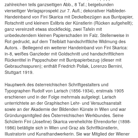
zahlreichen teils ganzseitigen Abb., 8 Taf.; beigebunden
vierseitiger Verlagsprospekt zur 7. Aufl.; dekorativer Halbleder-
Handeinband von Fini Skarica mit Deckelbezügen aus Buntpapier,
Rotschnitt und kleinem Exlibris der Künstlerin (Rücken aufgehellt);
ganz vereinzelt etwas stockfleckig, zwei Tafeln mit
unbedeutendem kleinen Papierschaden im Falz. Stellenweise in
Rot gedruckt, auf dem Titelblatt handschriftliche Widmung des
Autors. - Beiliegend ein weiterer Handeinband von Fini Skarica:
in-8, weißes Ganzleder mit Goldschnitt und handschriftlichem
Rückentitel in Pappschuber mit Buntpapierbezug (dieser mit
Gebrauchsspuren); enthält Friedrich Pollak, Lorenzo Bernini,
Stuttgart 1919.
Hauptwerk des österreichischen Schriftgestalters und
Typographen Rudolf von Larisch (1856-1934), erstmals 1905
erschienen und in der Folge mehrmals aufgelegt. Larisch
unterrichtete an der Graphischen Lehr- und Versuchsanstalt
sowie an der Akademie der Bildenden Künste in Wien und war
Gründungsmitglied des Österreichischen Werkbundes. Seine
Schülerin Fini (Josefine) Skarica verehelichte Ehrendorfer (1898-
1986) betätigte sich in Wien und Graz als Schriftkünstlerin,
Illustratorin und Kunsthandwerkerin. Sie war Mitglied der Wiener