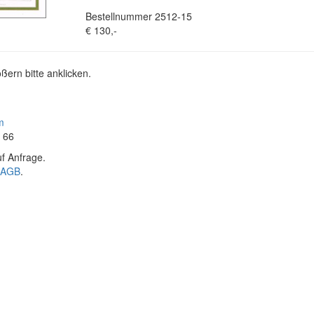
Bestellnummer 2512-15
€ 130,-
ßern bitte anklicken.
m
4 66
f Anfrage.
AGB
.