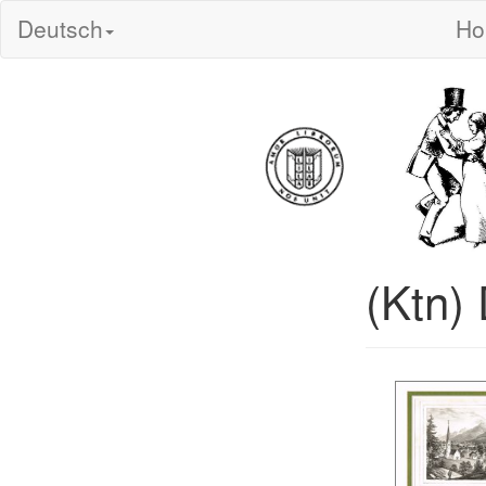
Deutsch
H
(Ktn)