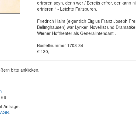
erfroren seyn, denn wer / Bereits erfror, der kann n
erfrieren!" - Leichte Faltspuren.
Friedrich Halm (eigentlich Eligius Franz Joseph Fr
Bellinghausen) war Lyriker, Novellist und Dramatiker
Wiener Hoftheater als Generalintendant .
Bestellnummer 1703-34
€ 130,-
ßern bitte anklicken.
m
4 66
f Anfrage.
AGB
.