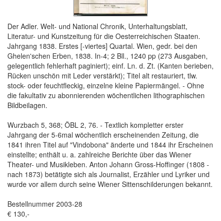
Der Adler. Welt- und National Chronik, Unterhaltungsblatt,
Literatur- und Kunstzeitung für die Oesterreichischen Staaten.
Jahrgang 1838. Erstes [-viertes] Quartal. Wien, gedr. bei den
Ghelen'schen Erben, 1838. In-4; 2 Bll., 1240 pp (273 Ausgaben,
gelegentlich fehlerhaft paginiert); einf. Ln. d. Zt. (Kanten berieben,
Rücken unschön mit Leder verstärkt); Titel alt restauriert, tlw.
stock- oder feuchtfleckig, einzelne kleine Papiermängel. - Ohne
die fakultativ zu abonnierenden wöchentlichen lithographischen
Bildbeilagen.
Wurzbach 5, 368; ÖBL 2, 76. - Textlich kompletter erster
Jahrgang der 5-6mal wöchentlich erscheinenden Zeitung, die
1841 ihren Titel auf "Vindobona" änderte und 1844 ihr Erscheinen
einstellte; enthält u. a. zahlreiche Berichte über das Wiener
Theater- und Musikleben. Anton Johann Gross-Hoffinger (1808 -
nach 1873) betätigte sich als Journalist, Erzähler und Lyriker und
wurde vor allem durch seine Wiener Sittenschilderungen bekannt.
Bestellnummer 2003-28
€ 130,-