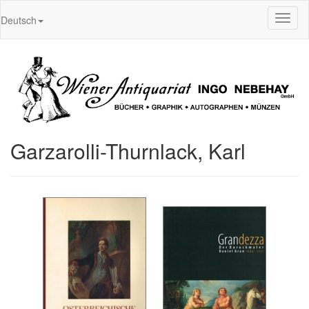
Toggl
Deutsch
naviga
Garzarolli-Thurnlack, Karl