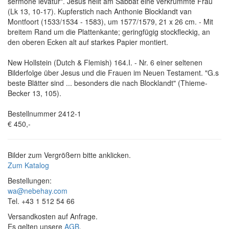
sermone levatur". Jesus heilt am Sabbat eine verkrümmte Frau
(Lk 13, 10-17). Kupferstich nach Anthonie Blocklandt van
Montfoort (1533/1534 - 1583), um 1577/1579, 21 x 26 cm. - Mit
breitem Rand um die Plattenkante; geringfügig stockfleckig, an
den oberen Ecken alt auf starkes Papier montiert.
New Hollstein (Dutch & Flemish) 164.I. - Nr. 6 einer seltenen
Bilderfolge über Jesus und die Frauen im Neuen Testament. "G.s
beste Blätter sind ... besonders die nach Blocklandt" (Thieme-
Becker 13, 105).
Bestellnummer 2412-1
€ 450,-
Bilder zum Vergrößern bitte anklicken.
Zum Katalog
Bestellungen:
wa@nebehay.com
Tel. +43 1 512 54 66
Versandkosten auf Anfrage.
Es gelten unsere
AGB
.