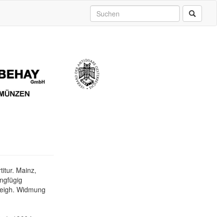
itur. Mainz,
ingfügig
t eigh. Widmung