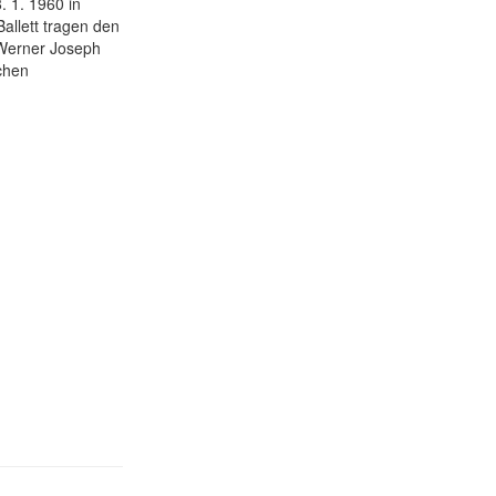
 1. 1960 in
allett tragen den
h Werner Joseph
chen
.