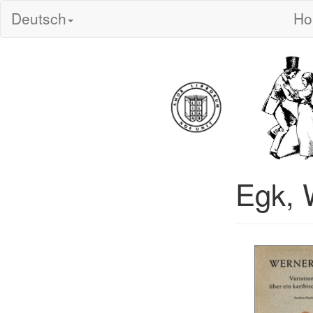
Deutsch
H
Egk, 