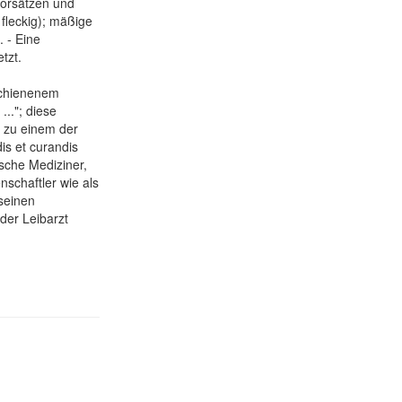
vorsätzen und
 fleckig); mäßige
 - Eine
tzt.
schienenem
..."; diese
 zu einem der
s et curandis
ische Mediziner,
schaftler wie als
 seinen
der Leibarzt