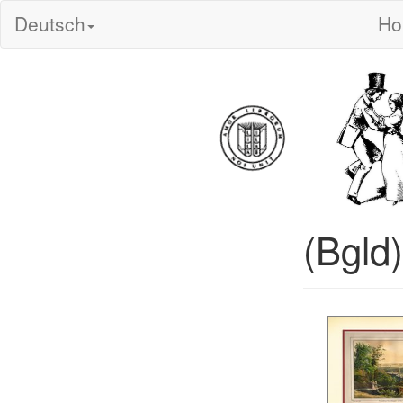
Deutsch
H
(Bgld