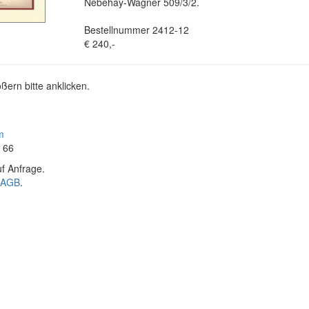
Nebehay-Wagner 509/3/2.
Bestellnummer 2412-12
€ 240,-
ßern bitte anklicken.
m
4 66
f Anfrage.
AGB
.