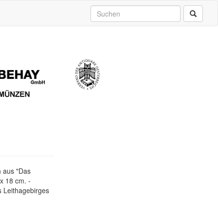
h aus "Das
 x 18 cm. -
 Leithagebirges