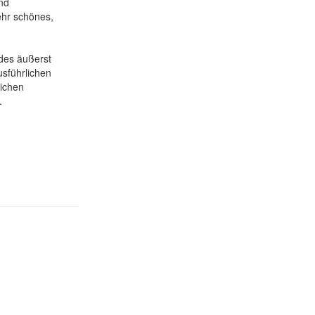
und
ehr schönes,
 des äußerst
usführlichen
lichen
.