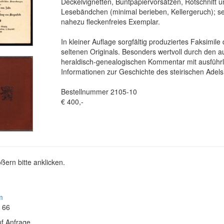
Deckelvignetten, Buntpapiervorsätzen, Rotschnitt 
Lesebändchen (minimal berieben, Kellergeruch); s
nahezu fleckenfreies Exemplar.
In kleiner Auflage sorgfältig produziertes Faksimile
seltenen Originals. Besonders wertvoll durch den a
heraldisch-genealogischen Kommentar mit ausführ
Informationen zur Geschichte des steirischen Adels
Bestellnummer 2105-10
€ 400,-
ßern bitte anklicken.
m
4 66
f Anfrage.