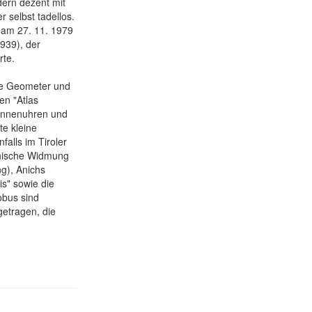
ern dezent mit
r selbst tadellos.
d am 27. 11. 1979
1939), der
rte.
ne Geometer und
en "Atlas
Sonnenuhren und
e kleine
falls im Tiroler
inische Widmung
g), Anichs
s" sowie die
obus sind
getragen, die