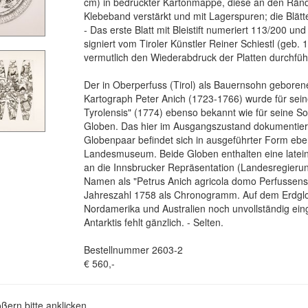
cm) in bedruckter Kartonmappe, diese an den Ränd
Klebeband verstärkt und mit Lagerspuren; die Blätte
- Das erste Blatt mit Bleistift numeriert 113/200 un
signiert vom Tiroler Künstler Reiner Schiestl (geb. 
vermutlich den Wiederabdruck der Platten durchfüh
Der in Oberperfuss (Tirol) als Bauernsohn gebore
Kartograph Peter Anich (1723-1766) wurde für sein
Tyrolensis" (1774) ebenso bekannt wie für seine 
Globen. Das hier im Ausgangszustand dokumentiert
Globenpaar befindet sich in ausgeführter Form eben
Landesmuseum. Beide Globen enthalten eine late
an die Innsbrucker Repräsentation (Landesregierun
Namen als "Petrus Anich agricola domo Perfussensi
Jahreszahl 1758 als Chronogramm. Auf dem Erdgl
Nordamerika und Australien noch unvollständig ein
Antarktis fehlt gänzlich. - Selten.
Bestellnummer 2603-2
€ 560,-
ßern bitte anklicken.