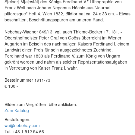
S[einer] M[ajestät] des Königs Ferdinand V." Lithographie von
Franz Wolf nach Johann Nepomuk Höchle aus "Journal
pittoresque" Heft 4, Wien 1832, Bildformat ca. 24 x 33 cm. - Etwas
beschnitten, Beschriftungsspuren am unteren Rand.
Nebehay-Wagner 849/13; vgl. auch Thieme-Becker 17, 181. -
Obersthofmeister Peter Graf von Goëss überreicht im Wiener
Augarten im Beisein des nachmaligen Kaisers Ferdinand I. einem
Landwirt einen Preis für sein ausgezeichnetes Zuchtrind.
Ferdinand war 1830 als Ferdinand V. zum König von Ungarn
gekrönt worden und nahm als solcher Repräsentationsaufgaben
in Vertretung von Kaiser Franz I. wahr.
Bestellnummer 1911-73
€ 130,-
Bilder zum Vergrößern bitte anklicken.
Zum Katalog
Bestellungen:
wa@nebehay.com
Tel. +43 1 512 54 66