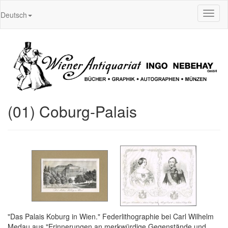
Toggl
Deutsch
naviga
(01) Coburg-Palais
"Das Palais Koburg in Wien." Federlithographie bei Carl Wilhelm
Medau aus "Erinnerungen an merkwürdige Gegenstände und